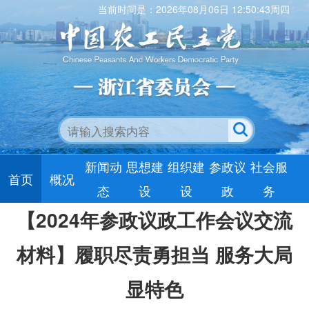
当前时间是：2026年08月06日 12:50:44周四
新闻动
思想建
组织建
参政议
社会服
首页
概况
态
设
设
政
务
【2024年参政议政工作会议交流
材料】履职尽责勇担当 服务大局
显特色