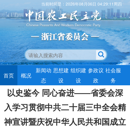
当前时间是：2026年08月06日 04:29:12周四
新闻动
思想建
组织建
参政议
社会服
首页
概况
态
设
设
政
务
以史鉴今 同心奋进——省委会深
入学习贯彻中共二十届三中全会精
神宣讲暨庆祝中华人民共和国成立