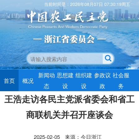
当前时间是：2026年08月07日 07:30:20周五
新闻动
思想建
组织建
参政议
社会服
首页
概况
态
设
设
政
务
王浩走访各民主党派省委会和省工
商联机关并召开座谈会
2025-02-05
来源：今日浙江