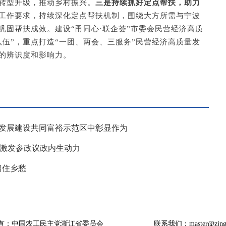
转型升级，推动乡村振兴。
三是持续抓好定点帮扶，助力
工作要求，持续深化定点帮扶机制，围绕大方所需与宁波
巩固帮扶成效。建设“甬同心·联企荟”市委会民营经济高质
伍”，重点打造“一团、两会、三服务”民营经济高质量发
设的辨识度和影响力。
量发展建设共同富裕示范区中彰显作为
 激发参政议政内生动力
留住乡愁
有：中国农工民主党浙江省委员会
联系我们：master@zjngd.