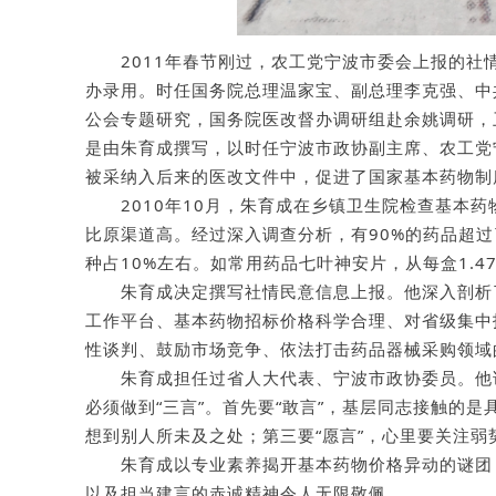
2011年春节刚过，农工党宁波市委会上报的
办录用。时任国务院总理温家宝、副总理李克强、中
公会专题研究，国务院医改督办调研组赴余姚调研，
是由朱育成撰写，以时任宁波市政协副主席、农工党
被采纳入后来的医改文件中，促进了国家基本药物制
2010年10月，朱育成在乡镇卫生院检查基本
比原渠道高。经过深入调查分析，有90%的药品超过
种占10%左右。如常用药品七叶神安片，从每盒1.47
朱育成决定撰写社情民意信息上报。他深入剖析
工作平台、基本药物招标价格科学合理、对省级集中
性谈判、鼓励市场竞争、依法打击药品器械采购领域
朱育成担任过省人大代表、宁波市政协委员。他
必须做到“三言”。首先要“敢言”，基层同志接触的
想到别人所未及之处；第三要“愿言”，心里要关注弱
朱育成以专业素养揭开基本药物价格异动的谜团
以及担当建言的赤诚精神令人无限敬佩。