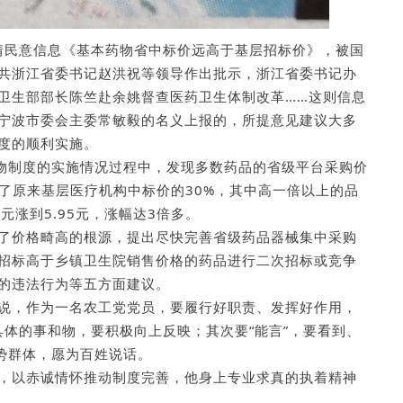
社情民意信息《基本药物省中标价远高于基层招标价》，被国
共浙江省委书记赵洪祝等领导作出批示，浙江省委书记办
卫生部部长陈竺赴余姚督查医药卫生体制改革……这则信息
宁波市委会主委常敏毅的名义上报的，所提意见建议大多
度的顺利实施。
药物制度的实施情况过程中，发现多数药品的省级平台采购价
了原来基层医疗机构中标价的30%，其中高一倍以上的品
元涨到5.95元，涨幅达3倍多。
了价格畸高的根源，提出尽快完善省级药品器械集中采购
招标高于乡镇卫生院销售价格的药品进行二次招标或竞争
的违法行为等五方面建议。
说，作为一名农工党党员，要履行好职责、发挥好作用，
是具体的事和物，要积极向上反映；其次要“能言”，要看到、
势群体，愿为百姓说话。
，以赤诚情怀推动制度完善，他身上专业求真的执着精神