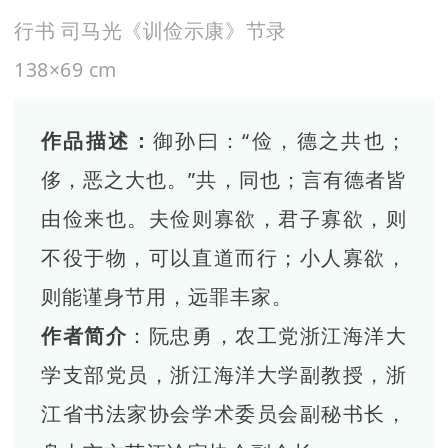
行书 司马光《训俭示康》节录
138×69 cm
作品描述：
御孙曰：“俭，德之共也；
侈，恶之大也。”共，同也；言有德者皆
由俭来也。夫俭则寡欲，君子寡欲，则
不役于物，可以直道而行；小人寡欲，
则能谨身节用，远罪丰家。
作者简介
：阮忠勇，农工党浙江海洋大
学支部党员，浙江海洋大学副教授，浙
江省书法家协会学术委员会副秘书长，