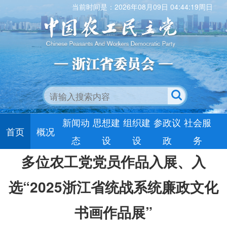
当前时间是：2026年08月09日 04:44:20周日
新闻动
思想建
组织建
参政议
社会服
首页
概况
态
设
设
政
务
多位农工党党员作品入展、入
选“2025浙江省统战系统廉政文化
书画作品展”