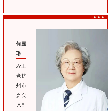
何嘉
琳
农工
党杭
州市
委会
原副