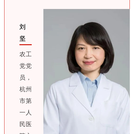
刘
坚
农工
党党
员，
杭州
市第
一人
民医