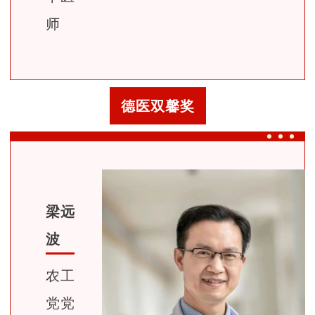
师
德医双馨奖
梁远
波
农工
党党