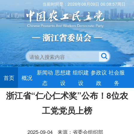
当前时间是：2026年08月09日 06:08:58周日
新闻动
思想建
组织建
参政议
社会服
首页
概况
态
设
设
政
务
浙江省“仁心仁术奖”公布！8位农
工党党员上榜
2025-09-04
来源：省委会组织部