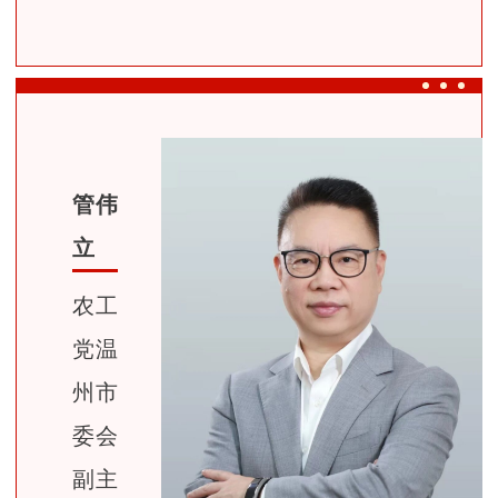
管伟
立
农工
党温
州市
委会
副主