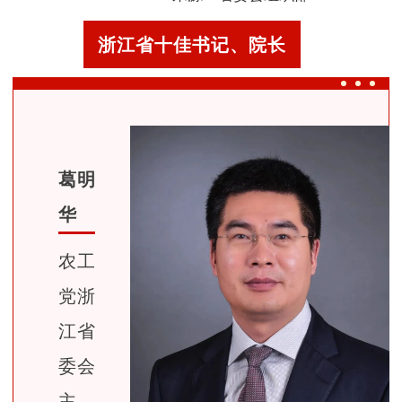
浙江省十佳书记、院长
葛明
华
农工
党浙
江省
委会
主