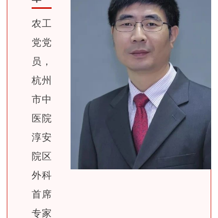
农工
党党
员，
杭州
市中
医院
淳安
院区
外科
首席
专家