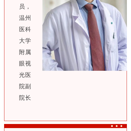
员，
温州
医科
大学
附属
眼视
光医
院副
院长