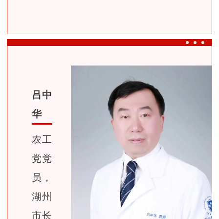
吕中
华
农工
党党
员，
湖州
市长