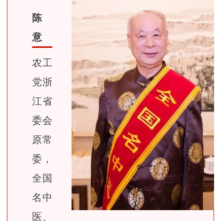
陈
意
农工
党浙
江省
委会
原常
委，
全国
名中
医、