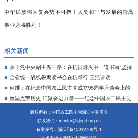
中华民族伟大复兴势不可挡！人类和平与发展的崇高
事业必将胜利！
相关新闻
农工党中央副主席王路：在抗日烽火中一道书写“坚持
抗战到底”的雄浑史诗
全省统一战线暑期读书会在杭举行 王浩讲话
何维：在纪念中国农工民主党成立95周年座谈会上的
讲话
重温光荣历史 汇聚奋进力量——纪念中国农工民主党
成立95周年座谈会召开 浙江设分会场
版权所有：中国农工民主党浙江省委员会
联系我们：master@zjngd.org.cn
备案序号：浙ICP备15012700号-1
技术支持：浙江在线新闻网站