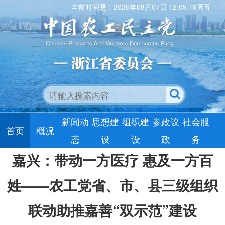
当前时间是：2026年08月07日 12:09:19周五
新闻动
思想建
组织建
参政议
社会服
首页
概况
态
设
设
政
务
嘉兴：带动一方医疗 惠及一方百
姓——农工党省、市、县三级组织
联动助推嘉善“双示范”建设