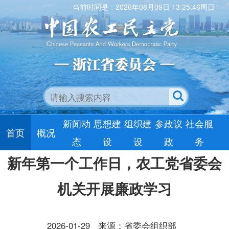
当前时间是：2026年08月09日 13:25:46周日
新闻动
思想建
组织建
参政议
社会服
首页
概况
态
设
设
政
务
新年第一个工作日，农工党省委会
机关开展廉政学习
2026-01-29
来源：省委会组织部