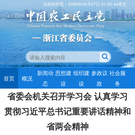
当前时间是：2026年08月07日 01:20:44周五
新闻动
思想建
组织建
参政议
社会服
首页
概况
态
设
设
政
务
省委会机关召开学习会 认真学习
贯彻习近平总书记重要讲话精神和
省两会精神