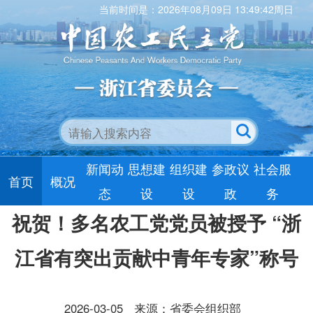
当前时间是：2026年08月09日 13:49:42周日
新闻动
思想建
组织建
参政议
社会服
首页
概况
态
设
设
政
务
祝贺！多名农工党党员被授予 “浙
江省有突出贡献中青年专家”称号
2026-03-05
来源：省委会组织部