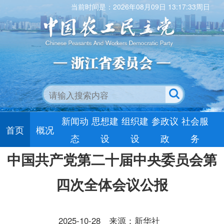
当前时间是：2026年08月09日 13:17:34周日
新闻动
思想建
组织建
参政议
社会服
首页
概况
态
设
设
政
务
中国共产党第二十届中央委员会第
四次全体会议公报
2025-10-28
来源：新华社