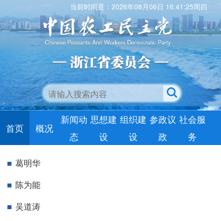
当前时间是：2026年08月06日 16:41:26周四
新闻动
思想建
组织建
参政议
社会服
首页
概况
态
设
设
政
务
葛明华
陈为能
吴道涛