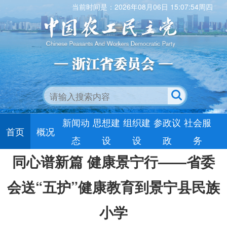
当前时间是：2026年08月06日 15:07:54周四
新闻动
思想建
组织建
参政议
社会服
首页
概况
态
设
设
政
务
同心谱新篇 健康景宁行——省委
会送“五护”健康教育到景宁县民族
小学