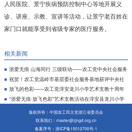
人民医院、景宁疾病预防控制中心等地开展义
诊、讲座、示教、宣讲等活动，让景宁老百姓在
家门口就能享受到省级专家的医疗服务。
相关新闻
浙爱无痕 山海同行 三级联动——农工党中央社会服务
基地挂牌仪式暨迎国庆大型义诊活动在温岭举行
祝贺！农工党温岭市基层委社会服务基地获评中央社
会服务基地
放飞的色彩——农工党淳安龙川小学艺术支教十周年
成果展成功举办
“浙爱无痕·放飞色彩”艺术支教活动在淳安县龙川小学
举办
版权所有：中国农工民主党浙江省委员会
联系我们：master@zjngd.org.cn
备案序号：浙ICP备15012700号-1