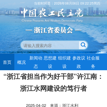
当前时间是：2026年08月06日 09:22:26周四
新闻动
思想建
组织建
参政议
社会服
首页
概况
态
设
设
政
务
“浙江省担当作为好干部”许江南：
浙江水网建设的笃行者
2025-04-02
来源：浙江水利