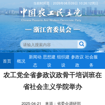
当前时间是：2026年08月09日 10:26:13周日
新闻动
思想建
组织建
参政议
社会服
首页
概况
态
设
设
政
务
农工党全省参政议政骨干培训班在
省社会主义学院举办
2025-04-21
来源：省委会调研部