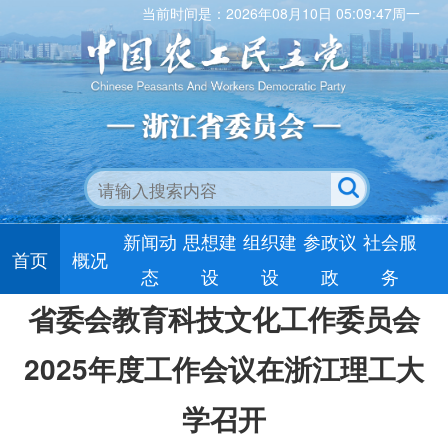
当前时间是：2026年08月10日 05:09:47周一
新闻动
思想建
组织建
参政议
社会服
首页
概况
态
设
设
政
务
省委会教育科技文化工作委员会
2025年度工作会议在浙江理工大
学召开