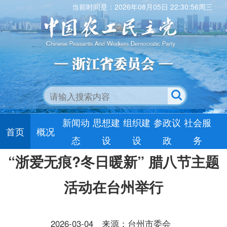
当前时间是：2026年08月05日 22:30:56周三
新闻动
思想建
组织建
参政议
社会服
首页
概况
态
设
设
政
务
“浙爱无痕?冬日暖新” 腊八节主题
活动在台州举行
2026-03-04
来源：台州市委会