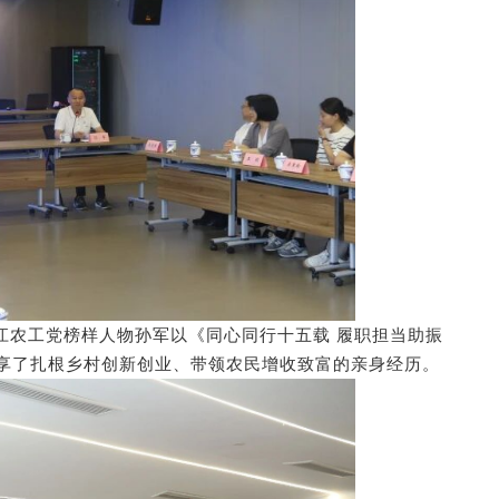
江农工党榜样人物
孙军以《同心同行十五载 履职担当助振
享了扎根乡村创新创业、带领农民增收致富的亲身经历。