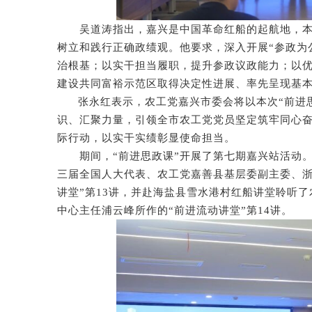
吴道涛指出，嘉兴是中国革命红船的起航地，本
树立和践行正确政绩观。他要求，深入开展“参政为
治根基；以实干担当履职，提升参政议政能力；以
建设共同富裕示范区取得决定性进展、率先呈现基
张永红表示，农工党嘉兴市委会将以本次“前进
识、汇聚力量，引领全市农工党党员坚定筑牢同心
际行动，以实干实绩彰显使命担当。
期间，“前进思政课”开展了第七期嘉兴站活动
三届全国人大代表、农工党嘉善县基层委副主委、浙
讲堂”第13讲，并赴海盐县雪水港村红船讲堂聆听
中心主任浦云峰所作的“前进流动讲堂”第14讲。