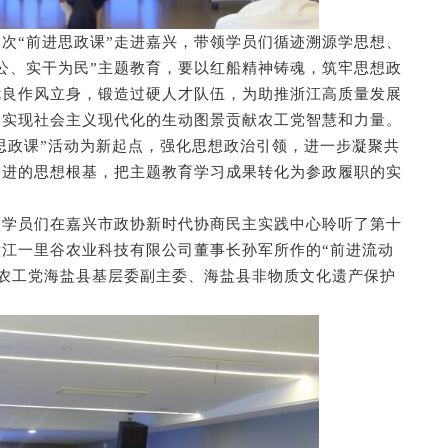
次“前进思政课”走进嘉兴，带领学员们循迹溯源学思想、
公、实干为民”主题教育，要以红船精神铸魂，筑牢思想政
优良作风立身，锻造过硬人才队伍，为助推浙江高质量发展
本实现社会主义现代化的生动图景贡献农工党智慧和力量。
思政课”活动为新起点，强化思想政治引领，进一步凝聚共
奋进的思想根基，把主题教育学习成果转化为参政履职的实
。学员们在
嘉兴市政协新时代协商民主实践中心
聆听了第十
江一里谷农业科技有限公司董事长孙军所作的“前进流动
了农工党海盐县基层委副主委、海盐县非物质文化遗产保护