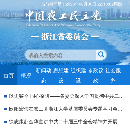
当前时间是：2026年08月06日 22:16:02周四
新闻动
思想建
组织建
参政议
社会服
首页
概况
态
设
设
政
务
以史鉴今 同心奋进——省委会深入学习贯彻中共二十届三中全会精神宣讲暨庆祝中华人民共和国成立75周年主题研讨活动在温州乐清举行
欧阳宏伟在农工党浙江大学基层委员会专题学习会上作中共二十届三中全会及省委十五届五次全会精神宣讲
徐志康赴金华宣讲中共二十届三中全会精神并开展思想政治工作调研