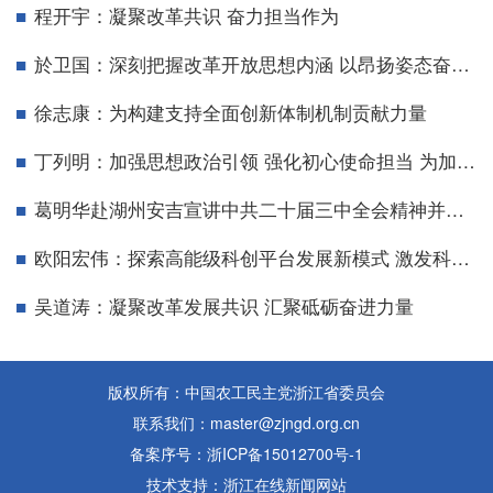
程开宇：凝聚改革共识 奋力担当作为
於卫国：深刻把握改革开放思想内涵 以昂扬姿态奋进实干履职新征程
徐志康：为构建支持全面创新体制机制贡献力量
丁列明：加强思想政治引领 强化初心使命担当 为加快建设生命健康科创高地竭智尽力
葛明华赴湖州安吉宣讲中共二十届三中全会精神并参加农工党成立94周年“8.9”纪念日活动
欧阳宏伟：探索高能级科创平台发展新模式 激发科技创新和产业创新“源动力”
吴道涛：凝聚改革发展共识 汇聚砥砺奋进力量
版权所有：中国农工民主党浙江省委员会
联系我们：master@zjngd.org.cn
备案序号：浙ICP备15012700号-1
技术支持：浙江在线新闻网站