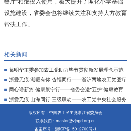
餐厅”相继投入使用，极大提升了理化小学基础
设施建设，省委会也将继续关注和支持大方教育
帮扶工作。
相关新闻
葛明华主委参加农工党助力毕节贯彻新发展理念示范
区建设座谈会并作交流发言
浙爱无痕·湖暖有你·杏福同行——浙沪两地农工党医疗
专家在长兴开展联合社会服务
同心谱新篇 健康景宁行——省委会送“五护”健康教育
到景宁县民族小学
浙爱无痕 山海同行 三级联动——农工党中央社会服务
基地挂牌仪式暨迎国庆大型义诊活动在温岭举行
版权所有：中国农工民主党浙江省委员会
联系我们：master@zjngd.org.cn
备案序号：浙ICP备15012700号-1