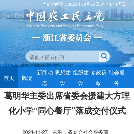
当前时间是：2026年08月09日 01:44:44周日
新闻动
思想建
组织建
参政议
社会服
首页
概况
态
设
设
政
务
葛明华主委出席省委会援建大方理
化小学“同心餐厅”落成交付仪式
2024-11-27
来源：省委会社会服务部